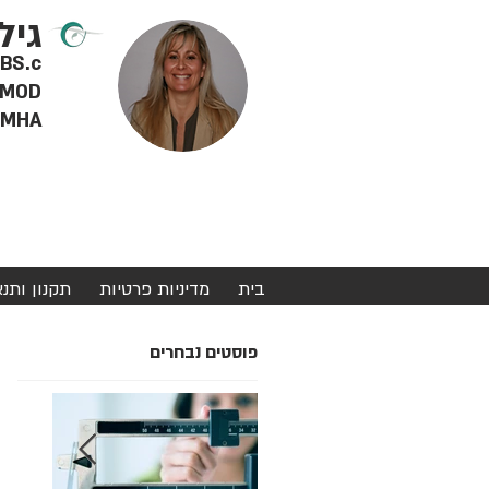
גיל
RD BS.c - דיאטנית 
MOD - מטפלת מוסמכת ברפואה סינית, צמחי מרפא ודיקור סינ
MHA - מינהל מערכות בריאות
בית
מדיניות פרטיות
תקנון ותנ
פוסטים נבחרים