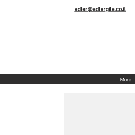
adler@adlergila.co.il
More