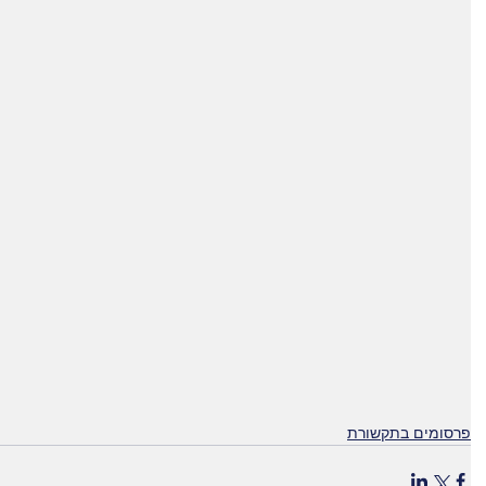
גורמים
10 המזונות
מזונות עתירי
ת הסרטן
הישראלים הבריאים
שיש להימנע 
 / תורשה / או
ביותר, ולא היקרים
זל רע?
ביותר
פרסומים בתקשורת