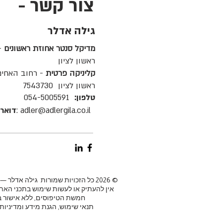
צור קשר -
גילה אדלר
מדיקל סנטר אחוזת ראשונים
ראשון לציון
קליניקה פרטית
- רחוב האחים ס
ראשון לציון 7543730
טלפון:
054-5005591
adler@adlergila.co.il :
דואר 
© 2026 כל הזכויות שמורות גילה אדלר — דיאטנית קלינית.
אין להעתיק או לעשות שימוש בתכני האת
חמשת הטיפוסים, ללא אישור 
תנאי שימוש, הגנת מידע ומדיניות