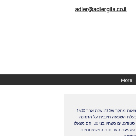
adler@adlergila.co.il
More
מחקר שפורסם בעיתון המדעי של האיגוד הדיאטטי האמריקאי , מציג תוצאות מחקר של 20 שנה אחר 1500 
עלת השפעה חיובית על התזונה 
בגיל המבוגר . המחקר נעשה באוניברסיטת מיניסוטה בארה"ב ובחן 1500 סטודנטים כשהיו בני 20 ,הם נשאלו 
 נשאלו כדי לבחון את השפעת הארוחות המשפחתיות 