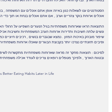
בטווח הארוך. נבדקו הרגלי האכילה החברתיים תדירות הארוחות ואיכות ה
גורמים
10 המזונות
מזונות עתירי
הסטודנטים ענו לשאלות כגון באיזה אופן אתם אוכלים עם המשפחה , בא
אוכלים ארוחת בוקר צהריים וערב , אם אתם אוכלים בנחת או תוך כדי המ
ת הסרטן
הישראלים הבריאים
שיש להימנע 
 / תורשה / או
ביותר, ולא היקרים
התוצאות הראו שארוחות משפחתיות בגיל הנעורים השפיעו על הרגלי האכי
זל רע?
ביותר
ונשים עלתה חשיבות ותדירות ארוחות הערב המשפחתיות וחשיבות אכיל
וסיבים תזונתיים נצרכו יותר בקבוצת הבוגרים שאכלו ארוחות משפחתיות 
לסיכום : תוצאות מחקר זה מראה שארוחות משפחתיות מתקשרות לשיפור 
ובטווח הארוך , ולפיכך מטפלים רופאים צריכים לעודד אכילה משפחתית
 Better Eating Habits Later in Life