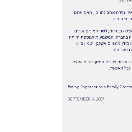
תזונה.
 מלח
יזו מידה אתם נהנים , האם אתם 
מדוע כדאי תה ירוק?
האם כדאי לשתות
ת
רוץ בחיים .
מהם
קפה?
ע
מ
לה בבגרות, לשני המינים גברים 
ה בחברה. המשמעות הנוספת הייתה 
שיפור מובהק באיכות המזון . נמצא שבגברים בנשים , רכיבים חיוניים כמו סידן מגנזיום אשלגן ויטמין בי 6 
בנעוריהם .
איכות צריכת המזון בטווח הקצר 
 ככל האפשר.
Eating Together as a Family Creates
SEPTEMBER 3, 2007