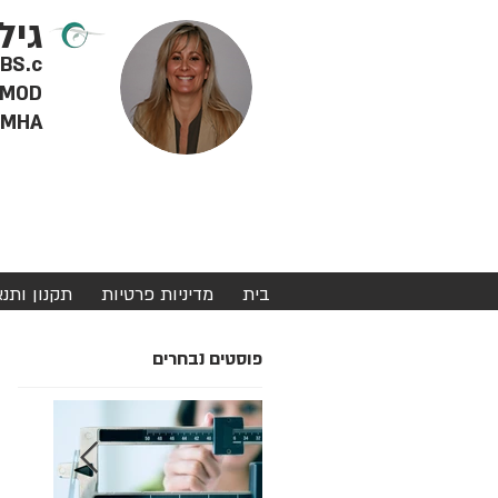
גיל
RD BS.c - דיאטנית 
MOD - מטפלת מוסמכת ברפואה סינית, צמחי מרפא ודיקור סינ
MHA - מינהל מערכות בריאות
בית
מדיניות פרטיות
תקנון ותנ
פוסטים נבחרים