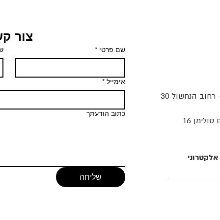
צור ק
שם פרטי
*
ש
אימייל
*
- רחוב הנחשול 30
כתוב הודעתך
ולימן 16
אלקטרוני
שליחה