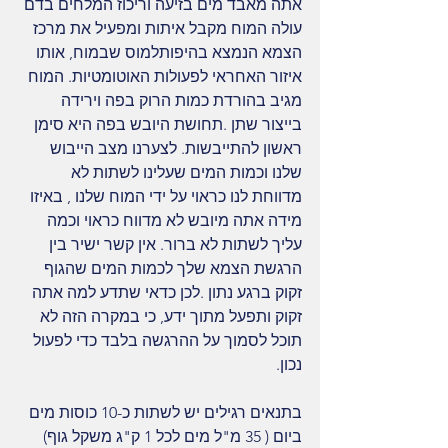
אתה מאבד מים בזיעה וריכוז המלחים בדם 
עולה המוח מקבל איתות ומפעיל את מרכז 
הצמא הנמצא בהיפותלמוס שבמוח, אותו 
איזור האחראי לפעולות האוטומטיות. המוח 
מגיב בהורדת כמות הרוק בפה וירידה 
בייצור שתן .תחושת היובש בפה היא סימן 
ראשון להתייבשות. לצערנו מצב הייבוש 
שלנו וכמות המים שעלינו לשתות לא 
מדווחת לנו כראוי על ידי המוח שלנו , באיזו 
מידה אתה מיובש לא מדווח כראוי וכמה 
עליך לשתות לא ברור. אין קשר ישיר בין 
הרגשת הצמא שלך לכמות המים שהגוף 
זקוק ברגע נתון .לכן כדאי שתדע למה אתה 
זקוק ותפעל מתוך ידע, כי במקרה הזה לא 
תוכל לסמוך על ההרגשה בלבד כדי לפעול 
נכון.
בתנאים רגילים יש לשתות כ-10 כוסות מים 
ביום ( 35 מ"ל מים לכל 1 ק"ג משקל גוף)