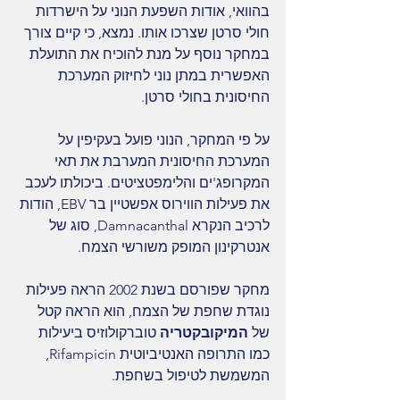
בהוואי, אודות השפעת הנוני על הישרדות 
חולי סרטן שצרכו אותו. נמצא, כי קיים צורך 
במחקר נוסף על מנת להוכיח את התועלת 
האפשרית במתן נוני לחיזוק המערכת 
החיסונית בחולי סרטן.
על פי המחקר, הנוני פועל בעקיפין על 
המערכת החיסונית המערבת את תאי 
המקרופג'ים והלימפטציטים. ביכולתו לעכב 
את פעילות הווירוס אפשטיין בר EBV, הודות 
לרכיב הנקרא Damnacanthal, סוג של 
אנטרקינון המופק משורשי הצמח.
מחקר שפורסם בשנת 2002 הראה פעילות 
נוגדת שחפת של הצמח, הוא הראה קטל 
של 
המיקובקטריה 
טוברקולוזיס ביעילות 
כמו התרופה האנטיביוטית Rifampicin, 
המשמשת לטיפול בשחפת.