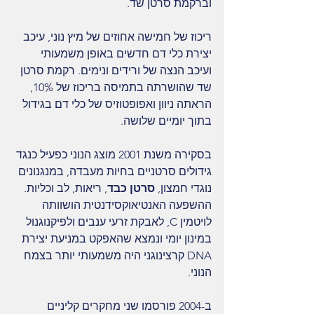
וברקמת סרטן שד.
ריכוז של חמישה אחוזים של מיץ נוני, עיכב 
יצירת כלי דם חדשים באופן משמעותי 
ועיכב הנצה של ורידים ונימים. רקמת סרטן 
שד שהושרתה בתמיסה בריכוז של 10%, 
הראתה ניוון ואפופטוזיס של כלי דם בגידול 
בתוך יומיים שלושה.
בסקירה משנת 2001 מוצג הנוני כפעיל כנגד 
גידולים סרטניים בחיות מעבדה, במנגנונים 
נוגדי חמצון, 
סרטן כבד
, ריאות, לב וכליות. 
ההשפעה האנטיאוקסידנטית הושוותה 
לויטמין C, לאבקת זרעי ענבים ולפיקנוגנול 
במינון יומי ונמצא שהאפקט במניעת יצירת 
DNA קרצינוגני היה משמעותי יותר בצמח 
הנוני.
ב-2004 פורסמו שני מחקרים קליניים 