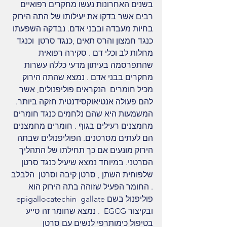
בשנים האחרונות נעשו מחקרים רפואיים 
רבים אשר בדקו את יעילותו של התה הירוק 
בחיות מעבדה ובבני אדם. נבדקה השפעתו 
כנגד חמצון והרס תאים ,כנגד סרטן  וכנגד 
מחלות לב וכלי דם . סקירה רפואית 
שהתפרסמה בעיתון מדעי כללה עשרות 
מחקרים בבני אדם . נמצא שהתה הירוק 
מכיל חומרים  הנקראים פוליפנולים, אשר 
להם פעולה אנטיאוקסידנטית חזקה ביותר. 
המשמעות היא שהם נלחמים כנגד חומרים 
מחמצנים רעילים בגוף . חומרים מחמצנים 
הם לעתים מסרטנים. הפוליפנולים שבתה 
הירוק מונעים אם כך תחילתו של התהליך 
הסרטני. במיוחד נמצא שיעיל כנגד סרטן 
שלפוחית השתן , סרטן קיבה וסרטן  הלבלב 
. החומר הפעיל שזוהה בתה הירוק הוא 
פוליפנול בשם epigallocatechin  gallate  
ובקיצור EGCG  . נמצא שחומר זה סייע 
בטיפול כימותרפי לנשים עם סרטן 