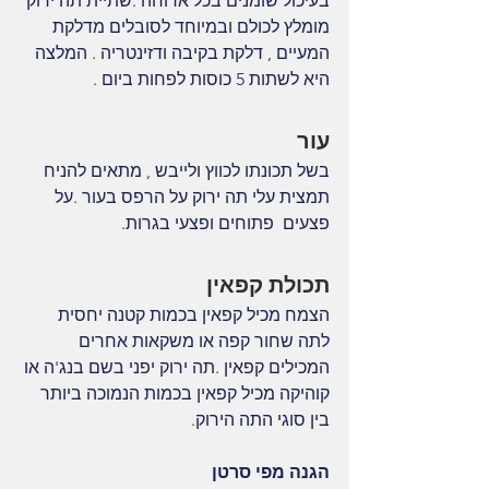
בעיכול שומנים בכל ארוחה .שתיית תה ירוק 
מומלץ לכולם ובמיוחד לסובלים מדלקת 
המעיים , דלקת בקיבה ודזינטריה . המלצה 
היא לשתות 5 כוסות לפחות ביום .
עור
בשל תכונתו לכווץ ולייבש , מתאים להניח 
תמצית עלי תה ירוק על הרפס בעור .על 
פצעים  פתוחים ופצעי בגרות.
תכולת קפאין
הצמח מכיל קפאין בכמות קטנה יחסית 
לתה שחור קפה או משקאות אחרים 
המכילים קפאין .תה ירוק יפני בשם בנג'ה או 
קוהיקה מכיל קפאין בכמות הנמוכה ביותר 
בין סוגי התה הירוק.
הגנה מפי סרטן