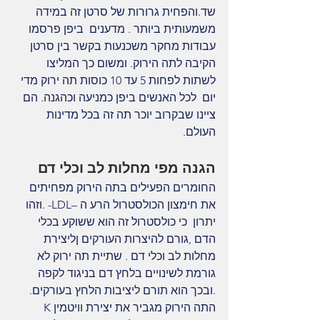
שד.והפחית גרורות של סרטן זה במידה 
משמעותית ביותר . מדענים  ביפן פרסמו 
עבודות מחקר משכנעות בקשר בין סרטן 
הקיבה לתה הירוק. ומשום כך המליצו 
לשתות לפחות 5 עד 10 כוסות תה ירוק מדי 
יום  לכל האנשים ביפן כמניעה וכהגנה. הם 
ציינו שבקרוב יוכר תה זה בכל מדינות 
העולם.
הגנה מפי מחלות לב וכלי דם
החומרים הפעילים בתה הירוק מפחיתים 
את חימצון הכולסטרול הרע ה –LDL- .וזהו 
יתרון  כי כולסטרול זה הוא ששוקע בכלי 
הדם ,גורם להיצרות העורקים ןליצירת 
מחלות לב וכלי דם . שתיית תה ירוק לא 
גורמת לשינויים בלחץ דם בניגוד לקפה 
.ובכך הוא תורם ליציבות הלחץ בעורקים.
התה הירוק מגביר את יצירת וויטמין K 