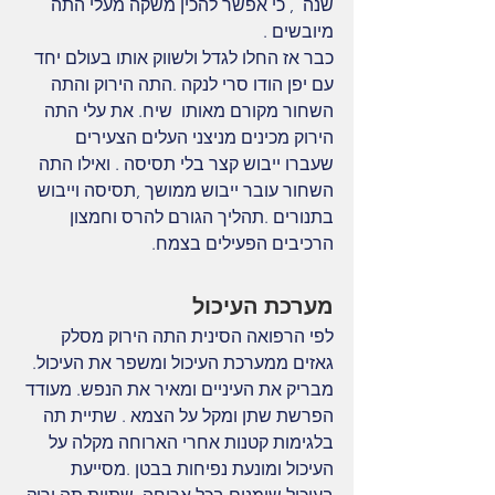
שנה  , כי אפשר להכין משקה מעלי התה 
מיובשים . 
כבר אז החלו לגדל ולשווק אותו בעולם יחד 
עם יפן הודו סרי לנקה .התה הירוק והתה 
השחור מקורם מאותו  שיח. את עלי התה 
הירוק מכינים מניצני העלים הצעירים 
שעברו ייבוש קצר בלי תסיסה . ואילו התה 
השחור עובר ייבוש ממושך ,תסיסה וייבוש 
בתנורים .תהליך הגורם להרס וחמצון 
הרכיבים הפעילים בצמח.
מערכת העיכול
לפי הרפואה הסינית התה הירוק מסלק 
גאזים ממערכת העיכול ומשפר את העיכול. 
מבריק את העיניים ומאיר את הנפש. מעודד 
הפרשת שתן ומקל על הצמא . שתיית תה 
בלגימות קטנות אחרי הארוחה מקלה על 
העיכול ומונעת נפיחות בבטן .מסייעת 