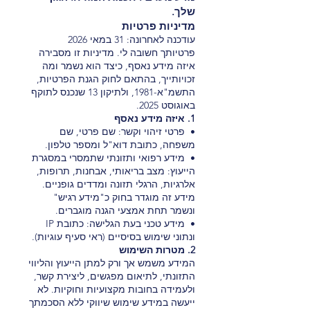
שלך.
מדיניות פרטיות
עודכנה לאחרונה: 31 במאי 2026
פרטיותך חשובה לי. מדיניות זו מסבירה
איזה מידע נאסף, כיצד הוא נשמר ומה
זכויותייך, בהתאם לחוק הגנת הפרטיות,
התשמ"א-1981, ולתיקון 13 שנכנס לתוקף
באוגוסט 2025.
1. איזה מידע נאסף
• פרטי זיהוי וקשר: שם פרטי, שם
משפחה, כתובת דוא"ל ומספר טלפון.
• מידע רפואי ותזונתי שתמסרי במסגרת
הייעוץ: מצב בריאותי, אבחנות, תרופות,
אלרגיות, הרגלי תזונה ומדדים גופניים.
מידע זה מוגדר בחוק כ"מידע רגיש"
ונשמר תחת אמצעי הגנה מוגברים.
• מידע טכני בעת הגלישה: כתובת IP
ונתוני שימוש בסיסיים (ראי סעיף עוגיות).
2. מטרות השימוש
המידע משמש אך ורק למתן הייעוץ והליווי
התזונתי, לתיאום מפגשים, ליצירת קשר,
ולעמידה בחובות מקצועיות וחוקיות. לא
ייעשה במידע שימוש שיווקי ללא הסכמתך