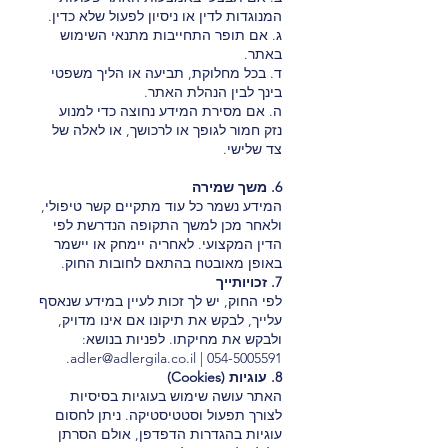
המנוגדות לדין או ניסיון לפעול שלא כדין.
ג. אם תופר התחייבות מתנאי השימוש
באתר.
ד. בכל מחלוקת, תביעה או הליך משפטי
בינך לבין הנהלת האתר.
ה. אם מסירת המידע נחוצה כדי למנוע
נזק חמור לגופך או לרכושך, או לאלה של
צד שלישי.
6. משך שמירה
המידע נשמר כל עוד מתקיים קשר טיפולי,
ולאחר מכן למשך התקופה הנדרשת לפי
הדין המקצועי. לאחריה יימחק או יישמר
באופן מאובטח בהתאם לחובות החוק.
7. זכויותייך
לפי החוק, יש לך זכות לעיין במידע שנאסף
עלייך, לבקש את תיקונו אם אינו מדויק,
ולבקש את מחיקתו. לפניות בנושא:
.
adler@adlergila.co.il
|
054-5005591
8. עוגיות (Cookies)
האתר עושה שימוש בעוגיות בסיסיות
לצורך תפעול וסטטיסטיקה. ניתן לחסום
עוגיות בהגדרות הדפדפן, אולם הסרתן