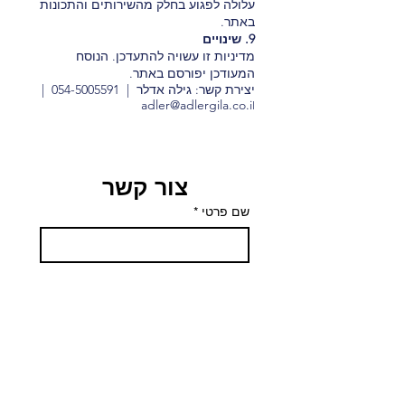
עלולה לפגוע בחלק מהשירותים והתכונות
באתר.
9. שינויים
מדיניות זו עשויה להתעדכן. הנוסח
המעודכן יפורסם באתר.
יצירת קשר: גילה אדלר |
054-5005591
|
adler@adlergila.co
.i
l
צור קשר
שם פרטי
*
שם משפחה
אימייל
*
כתוב הודעתך