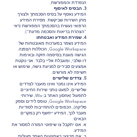
הנפרדת והמפורשת.
3. הבסיס לאיסוף
המידע נאסף על בסיס הסכמתך ולצורך
מתן השירות שביקשת. מסירת המידע
הרפואי נעשית בהסכמתך המפורשת (ראי
"הצהרת בריאות והסכמה מדעת").
4. שמירת המידע ואבטחתו
המידע נשמר במערכות מאובטחות של
Google Workspace, הכוללות הצפנה.
הגישה מוגנת בסיסמה חזקה ובאימות
דו-שלבי, ומוגבלת אליי בלבד. אני נוקטת
אמצעים סבירים למניעת גישה, שימוש או
חשיפה לא מורשים.
5. צדדים שלישיים
המידע אינו נמכר ואינו מועבר לצדדים
שלישיים, למעט נותני שירות החיוניים
לתפעול (אחסון האתר ב-Wix, שירותי
Google Workspace, טופס לידים וספק
סליקה), הכפופים להתחייבות לסודיות.
מעבר לכך, המידע ייחשף רק במקרים
הבאים:
א. אם יתקבל צו שיפוטי המורה למסור את
המידע.
ב. אם תבצעי באמצעות האתר פעולות