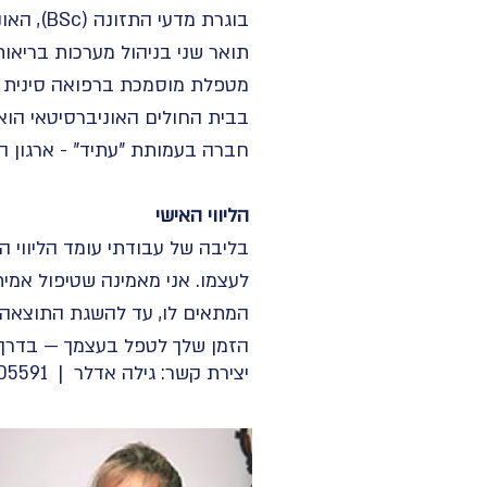
בוגרת מדעי התזונה (BSc), האוניברסיטה העברית בירושלים.
תואר שני בניהול מערכות בריאות (MHA), אוניברסיטת בן-גוריון בנגב - כולל עבודת מחקר (תזה) בתחום האונק
בבית החולים האוניברסיטאי הואנג
חברה בעמותת "עתיד" - ארגון ה
הליווי האישי
בליבה של עבודתי עומד הליווי הא
לעצמו. אני מאמינה שטיפול אמי
המתאים לו, עד להשגת התוצאה ו
הזמן שלך לטפל בעצמך — בדרך 
יצירת קשר: גילה אדלר | 054-5005591 |