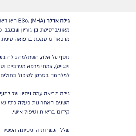
גילה אדלר
BSc, (MHA
מאוניברסיטת בן-גוריון שבנגב. 
מרפאה מוסמכת ברפואה סינית (MOD), בוגרת מכללת תמורות עם התמחות בבית החולים הואנג-זו שבסי
נוסף על אלה, השתלמה גילה בשל
וינגייט), צמחי מרפא מערביים ו
למלחמה בסרטן לטיפול בחולים או
השנים האחרונות פעלה כתזונאי
קידום בריאות וטיפול אישי.
שלל הכשרותיה וניסיונה העשיר מ