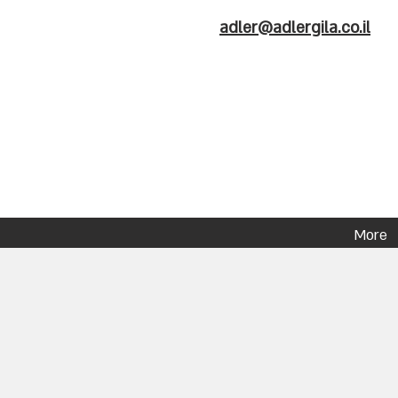
adler@adlergila.co.il
More