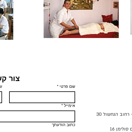
צור ק
שם פרטי
*
ש
אימייל
*
- רחוב הנחשול 30
כתוב הודעתך
ולימן 16