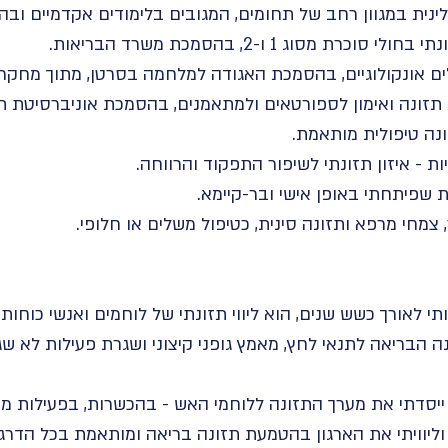
נית במגוון רחב של תחומים, המגובים בלימודים אקדמיים וב
מסוג 1 ו-2, בהסמכת משרד הבריאות.
חולים אונקולוגיים, בהסמכת האגודה למלחמה בסרטן, מתוך מחק
 תזונה ואימון לספורטאים ולמתאמנים, בהסמכת אוניברסיטת תל א
ונה טיפולית מותאמת.
 - איזון תזונתי לשיפור התפקוד והרווחה.
ת שפיתחתי באופן אישי ובר-קיימא.
 צמחי מרפא ותזונה סינית, כטיפול משלים או חלופי.
תי לאורך כשש שנים, הוא ליווי תזונתי של לוחמים ואנשי כוחו
הבריאה לתנאי לחץ, מאמץ גופני קיצוני ושגרת פעילות לא שג
 ייסדתי את מערך התזונה ללוחמי האש - בהכשרות, בפעילות מ
וליוויתי את הארגון בהטמעת תזונה בריאה ומותאמת בכל הדרגים