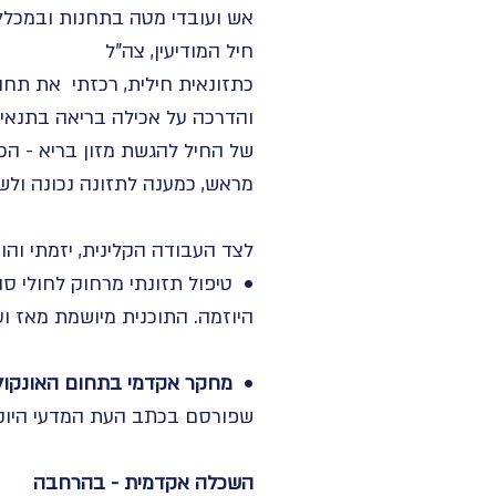
אש ועובדי מטה בתחנות ובמכלל
חיל המודיעין, צה"ל
כתזונאית חילית, רכזתי את תחום
והדרכה על אכילה בריאה בתנאי 
של החיל להגשת מזון בריא - הכ
מראש, כמענה לתזונה נכונה ולש
לצד העבודה הקלינית, יזמתי והו
• טיפול תזונתי מרחוק לחולי ס
היוזמה. התוכנית מיושמת מאז וע
•
מחקר אקדמי בתחום האונקולו
שפורסם בכתב העת המדעי היוקרתי PLOS ONE והוצג בכנסים בינ
השכלה אקדמית - בהרחבה