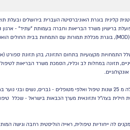
) היא דיאטנית קלינית בוגרת האוניברסיטה העברית בירושלים ובעלת 
פועלת ברישיון משרד הבריאות וחברה בעמותת "עתיד" - ארגון 
ן.
ל התמחויות מקצועיות בתחום התזונה, בהן תזונת ספורט (אונ
סיניים, תזונה במחלות לב וכליה, הסמכת משרד הבריאות לטיפול
נקולוגיים.
גילה מביאה עמה ניסיון של למעלה מ 25 שנות טיפול ואלפי מטופלים - גברים, נשי
ת חילית בצה"ל ותזונאית מערך הכבאות בישראל - שכלל טיפו
קנים לה ייחודיות טיפולית, ראייה הוליסטית רחבה וגישה המותא