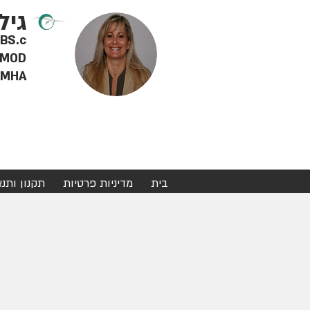
גיל
RD BS.c - דיאטנית 
MOD - מטפלת מוסמכת ברפואה סינית, צמחי מרפא ודיקור סינ
MHA - מינהל מערכות בריאות
בית
מדיניות פרטיות
תקנון ותנ