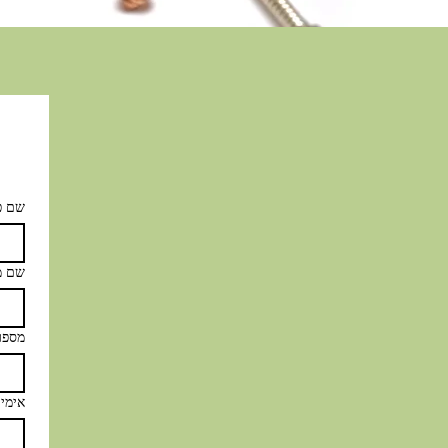
שם פ
שם מ
מספר
אימיי