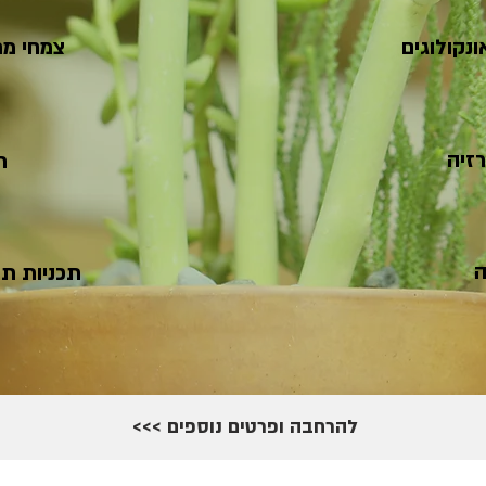
נקולוגים
צמחי מר
זיה
ת
ה
תכניות תז
להרחבה ופרטים נוספים >>>