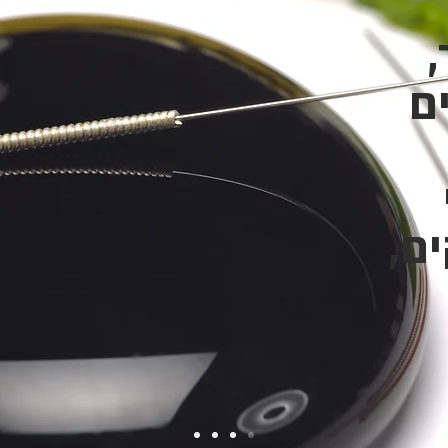
,
ם
ם,