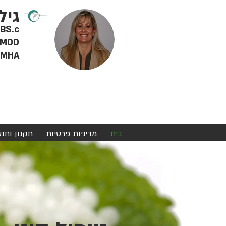
גיל
RD BS.c - דיאטנית 
MOD - מטפלת מוסמכת ברפואה סינית, צמחי מרפא ודיקור סינ
MHA - מינהל מערכות בריאות
בית
מדיניות פרטיות
תקנון ותנ