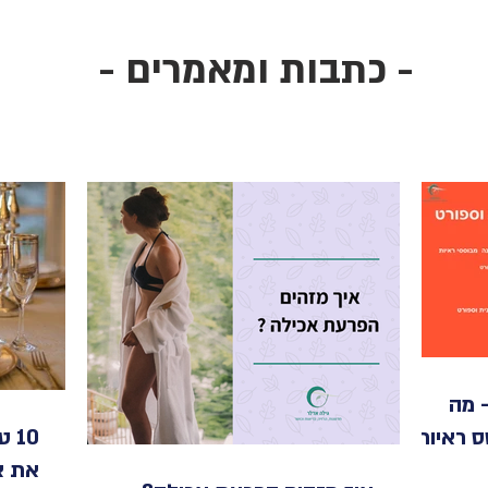
- כתבות ומאמרים -
 מה
 ראיות
10
את צו