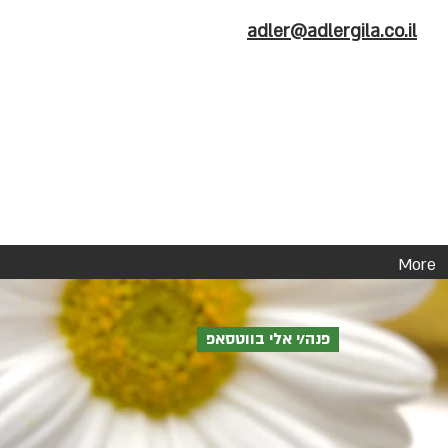
adler@adlergila.co.il
More
פנה/י אלי בווטסאפ