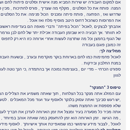
אם למקום העבודה יש שירות המביא מנה אישית וסלטים פיתות לחם וש
המנה: פותח את כל הסלטים , מקלף מה שצריך , פורס לחתיכות , מכין 
שדרוש ואז , הפתעה , פותח פיתה ומכניס  הכול פנימה: את כל הסלטים 
את הפרוסות כשהכול דחוס היטב מוסיף מלח ואז אוכל .
אהבתך לבצקים ,לאכול "הכול בפיתה" ודברי מאפה הם בעדיפות ראשונה 
לא תוותר .אך הבעיה היא שבזמן העבודה אכילת יתר של לחם לבן גורמת
של הגוף בחמצן וכל מה שתרצה לעשות אחרי ארוחה כזו היא רק לתפוס ת
זה כמובן פוגם בעבודה
ממליצה לך:
לאכול פחמימות כמו לחם בארוחת בוקר מוקדמת ובערב , ובשעות העבו
במנת החלבון ובירקות .
ספורט הכרחי – מדי יום , בעצימות נמוכה אך בהתמדה ,כי הנך נוטה לעו
לגוון
טיפוס 3 "המנקר"
עם המזלג אתה מנקר בכל הצלחות , תוך שאתה משמיע את הצלילים המא
,יש רעש סביבך ואתה עסוק בלנקר ולאסוף עוד ועוד מכל המאכלים . לטע
שלא פספסת או החמצת משהו.
אתה מכיר כל מסעדה בעיר ומנצל את זמן הארוחה לעדכן את חבריך לעב
, מה הגישו . זמן הארוחה הוא זמן להתעסק במה שאתה אוהב במיוחד , 
לאוכל , לצבור מידע שימושי כמו שמאפיינת אותך אישיותך . לאסוף מידע 