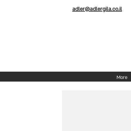
adler@adlergila.co.il
More