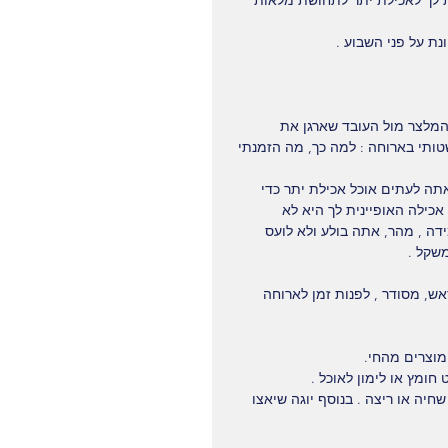
ת לך לאכילת יתר לתחושת מלאות 
נת על פני השבוע .
המלצר מול העובד שארגן את 
טותי בארוחה : למה כך, מה הזמנתי 
תה לעתים אוכל אכילת יתר כדי 
אכילה האופיינית לך היא לא 
דה , מהר, אתה בולע ולא לועס 
משקל .
יום, אוכל מתוכנן מראש, מסודר , לפנות זמן לארוחה 
ומוצרים מהחי.
ומץ או לימון לאוכל .
חיה או ריצה . בנוסף יוגה שיאצו 