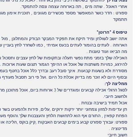
ממליצה לך 
להתמקד בשלושה רכיבי מזון בארוחה . לאכול כל מיני גורמ
אחרי האוכל . שתה מים , תה בארוחה עצמה ונסה להתמקד.
ספורט : חדר כושר המאפשר מספר מכשירים מגוונים , תוכנית אימון מגוו
תתמקד
טיפוס 4 "הרוטן"
אתה יושב לשולחן ומיד תיקח את תפקיד המבקר הבודק והמתלונן , מול 
הארוחה . לעתים בהומור לעתים בכעס אמיתי , כמו לשחרר לחץ בעניין ש
מה הביאו ועוד טענות .
האכילה שלך בזמני מתח נפשי תעלה ובתקופות של לחץ עצבים ותסכול א
להירגע, כמויות משתנות של אוכל או ההיפך הגמור תצום שעות ארוכות . 
מסודרת ולא בשעות קבועות. אינך סובל רעב ובדרך כלל אוכל בחטף בעמי
ובסוף היום לא זוכר מה בדיוק אכלת כל היום .ועל פי רוב תסבול מעודף 
ממליצה לך:
לסגל הרגלי אכילה קבועים ומוגדרים של 3 ארוחות ב
ולחשוב חיובי.
אכול תמיד בישיבה ובנחת .
תן עדיפות למזון צמחוני יותר ירקות ירוקים ,עלים, פירות ולהמעיט בשר 
הפחת קפאין , התורם אף הוא לתחושת הלחץ והעצבנות שלך.והוסף מעט ח
ספורט: עבורך ספורט קבוע בימים קבועים האבקות ,קיק בוקס ,הליכה או ש
מדיטציה .
חשוב חיובי