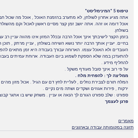
טיפוס 5 "המינימליסט"
אתה מגיע אחרון לשולחן, לא מתערב בהזמנת האוכל , אוכל מה שכול חברי
אוכל דומה או זהה. אתה יושב זמן קצר מסיים ראשון לאכול וקם מהשולח
בשולחן.
בזמן הקצר לישיבתך אינך אוכל הרבה ובכלל המזון אינו מהווה עניין רב ע
בחיים. יעניין אותך הרבה יותר נושא השיחה בשולחן , עניין מרתק , תוכן ח
העובדים ולא האוכל עצמו. הארוחה עבורך בעבודה היא זמן מתאים להפיג
להתעדכן במה שלא הספקת לשמוע ביום העבודה. ארוחת עמיתים בעבודה
להחליף מידע .
על פי רוב אינך סובל מעודף משקל .
ממליצה לך : להפחית מלח .
המלח תורם לצבירת נוזלים , לעליית לחץ דם עם הגיל . אכול מזון מהים כמ
ירקות , פירות אגוזים ושקדים ושתה מים נקיים .
ספורט : שלב ספורט הגורם לך הנאה או עניין . משחק שיש בו אתגר קבוצת
פרגן לעצמך
מאמרים
תזונה במקומותה עבודה ובארגונים