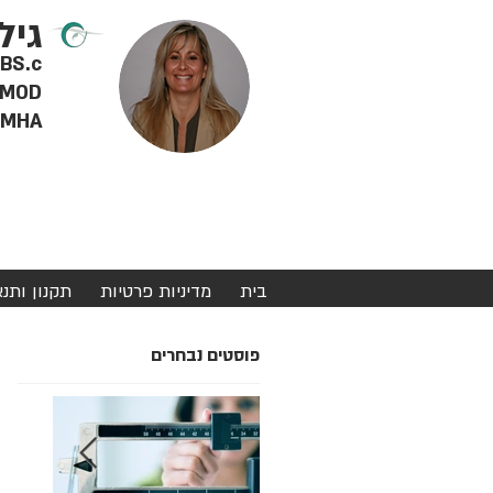
גיל
RD BS.c - דיאטנית 
MOD - מטפלת מוסמכת ברפואה סינית, צמחי מרפא ודיקור סינ
MHA - מינהל מערכות בריאות
בית
מדיניות פרטיות
תקנון ותנ
פוסטים נבחרים