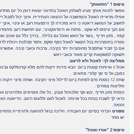
טיפוס 1 "התאוותן"
אפשר לזהות אותך מגיע לשולחן האוכל בחדווה יוצאת דופן כל יום מחדש 
אפילו מראיית האוכל והמחשבה על ההנאה העתידית. אינך יכול לסבול 
לחשוב על המושג דיאטה כי היא מזכירה לך הימנעות רעב או עינוי ,אינך 
אם הנך טיפוס לא שקט , מתוח או היפראקטיבי, עם תחושת רעב מתמדת 
קפה , מזון חריף , בשר על האש ואוכל גם בלילה , בדרך כלל גם אוהב וש
ומודה בחומרניות בכל הקשור לאוכל כסף וסקס, וחסר סבלנות ויכולת לד
אם כך סביר שתסבול מחומציות יתר בקיבה, צרבות וכאבי קיבה. אפשרות
תשוקה למשקאות קרים מאוד וכאבי ראש .
ממליצה לך: לאכול ולא לרעוב
אכול 6 ארוחות קטנות ביום: הבא פירות ירקות לחם מלא קורנפלקס גבינו
כמובן על פי סך קלורי מתאים .
שתה 12 כוסות מים לפחות ביום לדילול מיצי הקיבה. ושתה מיצי ירקות 
וחליטות צמחים .
הפחת מזון חריף ,יבש וקר אלכוהול וטבק , כל אלו מוסיפים ומלהיטים א
כדאי לך לשבת בנחת בכל ארוחה. לאכול לאט וללעוס היטב. הדיאטה האפ
והנאה.
ספורט 
הכרחי בסיום יום העבודה. הליכה ברגל להרגעה ולהרפיית מתחים 
יש מחר
טיפוס 2 "אורז ואוכל"