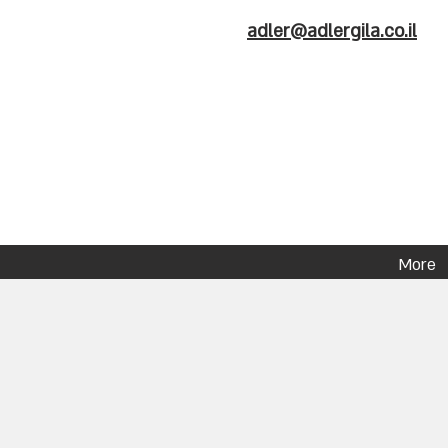
adler@adlergila.co.il
More