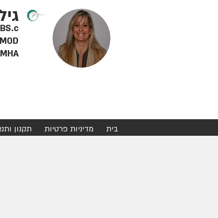
גיל
RD BS.c - דיאטנית 
MOD - מטפלת מוסמכת ברפואה סינית, צמחי מרפא ודיקור סינ
MHA - מינהל מערכות בריאות
בית
מדיניות פרטיות
תקנון ותנ