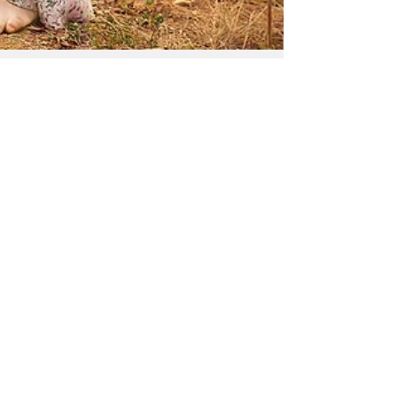
תזונת האישה ההרה על פי המלצות משר
הבריאות
רקע תזונה בריאה היא הבסיס לחיים בריאים ומאוזנים.
בתקופת ההיריון תזונה בריאה חשובה במיוחד: הגוף
נערך להתפתחות העובר ולתהליך ההנקה, מתפתחות...