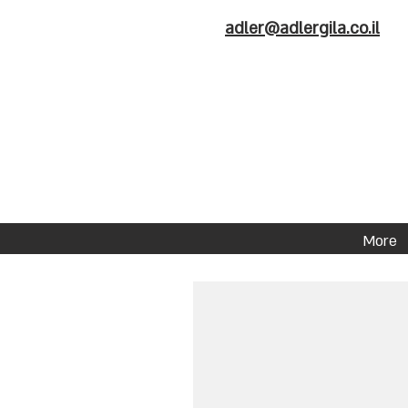
adler@adlergila.co.il
More