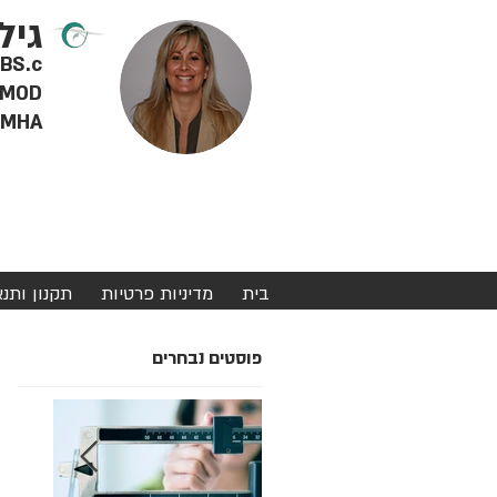
גיל
RD BS.c - דיאטנית 
MOD - מטפלת מוסמכת ברפואה סינית, צמחי מרפא ודיקור סינ
MHA - מינהל מערכות בריאות
בית
מדיניות פרטיות
תקנון ותנ
פוסטים נבחרים