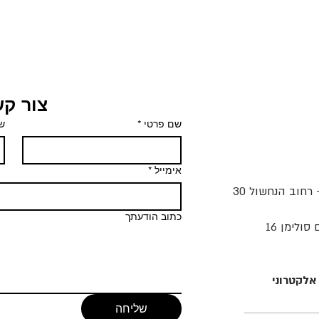
צור ק
שם פרטי
*
ש
אימייל
*
- רחוב הנחשול 30
כתוב הודעתך
ולימן 16
אלקטרוני
שליחה