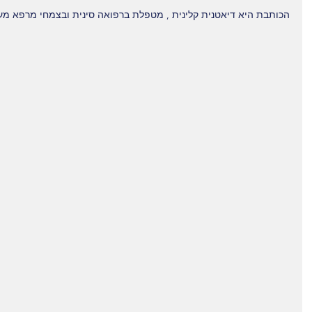
הכותבת היא דיאטנית קלינית , מטפלת ברפואה סינית ובצמחי מרפא מע
גורמים
10 המזונות
מזונות עתירי
ת הסרטן
הישראלים הבריאים
שיש להימנע 
 / תורשה / או
ביותר, ולא היקרים
זל רע?
ביותר