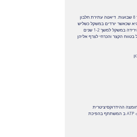
דיאטת ה-1000 משיגה הורדה של 12.6% מהמשקל הכללי בממוצע במשך 8 שבועות. דיאטה עתירת חלבון 
יא שכאשר יורדים במשקל כשליש 
מהירידה במשקל היא מאסת שריר. רוב האנשים מצליחים לשמר חצי מהירידה במשקל למשך 1-2 שנים 
דה במשקל בטווח הקצר והכרחי לצרף אליהן 
ן
ומצה ההידרוקסיציטרית 
Hydroxycitric- acid שתכונתה המיוחדת היא מעכבת אנזים ATP citrate lyase ב המשתתף בהפיכת 