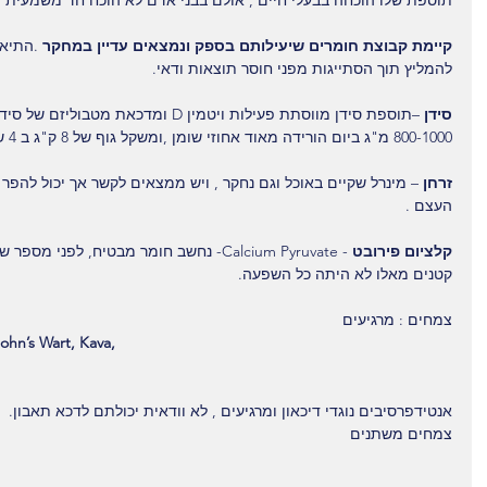
תוספת שלו הוכחה בבעלי חיים , אולם בבני אדם לא הוכח חד משמעית
קיימת קבוצת חומרים שיעילותם בספק ונמצאים עדיין במחקר
 .התיאו
להמליץ תוך הסתייגות מפני חוסר תוצאות ודאי.
סידן 
–תוספת סידן מווסתת פעילות ויטמין D ומדכ
800-1000 מ"ג ביום הורידה מאוד אחוזי שומן ,ומשקל גוף של 8 ק"ג ב 4 שנים .
זרחן 
– מינרל שקיים באוכל וגם נחקר , ויש ממצאים לקשר אך יכול להפר א
העצם .
קלציום פירובט
קטנים מאלו לא היתה כל השפעה.
צמחים : מרגיעים
ohn’s Wart, Kava,
אנטידפרסיבים נוגדי דיכאון ומרגיעים , לא וודאית יכולתם לדכא תאבון.
צמחים משתנים