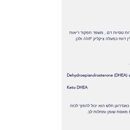
דות טסיות דם , משפר תפקוד ריאות 
ומסייע לטיפול בגלאוקומה . בהתייחסות להורדה במשקל צמח הפורסקולין דווח כמעלה ציקליק AMP ולכן 
Dehydroepiandrosterone (DHEA) a
Keto DHEA
נדרוגן חלש הוא יכול להפוך לכזה 
ת מאסת שומן ומחלות לב. 