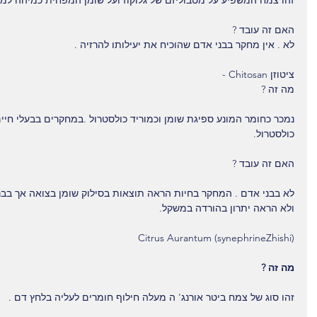
זהו צמח המשפיע על מטבוליזם של גלוקוז ועל שומן המפחית כמיהה למת
האם זה עובד ?
לא . אין מחקר בבני אדם שהוכיח את יעילותו להרזיה .
ציטוזן Chitosan -
מה זה ?
נמכר כחומר המונע ספיגת שומן וכמוריד כולסטרול .במחקרים בבעלי חיים
כולסטרול.
האם זה עובד ?
לא בבני אדם . המחקר בחיות הראה תוצאות בסילוק שומן בצואה אך בבנ
ולא הראה יתרון בהורדה במשקל.
Citrus Aurantum (synephrineZhishi)
מה זה ?
זהו סוג של צמח ביטר אורנג' ה מעלה חילוף חומרים לעליה בלחץ דם .