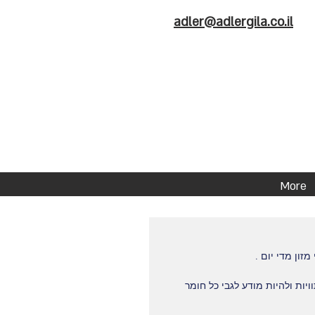
adler@adlergila.co.il
More
ון מדי יום .
יות ולהיות מודע לגבי כל חומר 