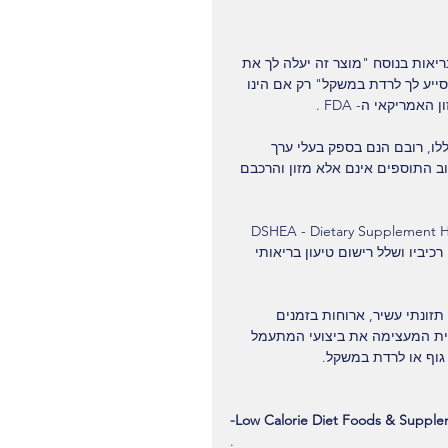
 מלח
מדוע כדאי תה ירוק?
האם כדאי לשתות
ת
בריאות בנוסח "מוצר זה יעלה לך את 
מהם
קפה?
ע
סייע לך לרדת במשקל" רק אם הינו 
מ
מריקאי ה- FDA .
לו, רובם הנם בספק בעלי ערך 
וב התוספים אינם אלא מזון והרכבם 
 הגדרת החוק האמריקאי מ-שנת 1994 שנקרא ה DSHEA - Dietary Supplement Health 
על פי רכיביו ושלל רישום טיעון בריאותי 
זונתי עשיר, ארוחות בזמנים 
ית המעצימה את ביצועי המתעמל 
גוף או לרדת במשקל.
-Low Calorie Diet Foods & Suppl
.