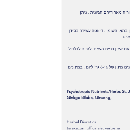
ריה מאחוריהם הגיונית , ניתן 
את מטבוליזם של סידן בתאי השומן . דיאטה עשירה בסידן 
ת איזון בניית העצם ולגרום לדלדול 
 - Calcium Pyruvate- נחשב חומר מבטיח, לפני מספר שנים מינון של 6-16 גר' ליום , במינונים 
Psychotropic Nutrients/Herbs St. J
Ginkgo Biloba, Ginseng,
Herbal Diuretics
taraxacum officinale, verbena