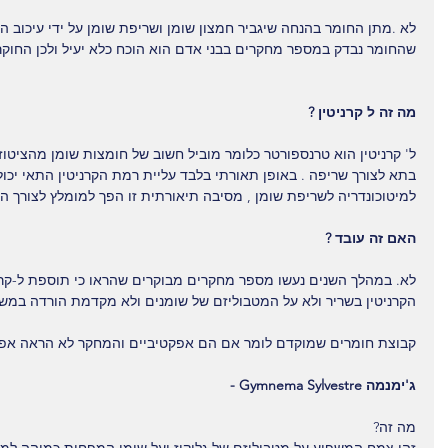
לא .מתן החומר בהנחה שיגביר חמצון שומן ושריפת שומן על ידי עיכוב ה
שהחומר נבדק במספר מחקרים בבני אדם הוא הוכח כלא יעיל ולכן החוקר
מה זה ל קרניטין ?
ל' קרניטין הוא טרנספורטר כלומר מוביל חשוב של חומצות שומן מהציטוז
בתא לצורך שריפה . באופן תאורתי בלבד עליית רמת הקרניטין התאי יכו
למיטוכונדריה לשריפת שומן , מסיבה תיאורתית זו הפך למומלץ לצורך הר
האם זה עובד ?
לא. במהלך השנים נעשו מספר מחקרים מבוקרים שהראו כי תוספת ל-קרני
הקרניטין בשריר ולא על המטבוליזם של שומנים ולא מקדמת הורדה במשק
קבוצת חומרים שמוקדם לומר אם הם אפקטיביים והמחקר לא הראה אפקט
ג'ימנמה Gymnema Sylvestre -
מה זה?