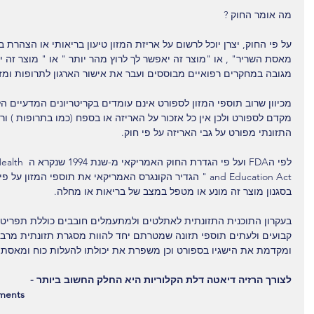
מה אומר החוק ?
גורמים
10 המזונות
מזונות עתירי
על פי החוק, יצרן יוכל לרשום על אריזת המזון טיעון בריאותי או הצהרת 
ת הסרטן
הישראלים הבריאים
שיש להימנע 
מאסת השריר" , או "מוצר זה יאפשר לך לרוץ מהר יותר " או " מוצר זה י
 / תורשה / או
ביותר, ולא היקרים
מגובה במחקרים רפואיים מבוססים ועבר את אישור הארגון לתרופות ומזון הא
זל רע?
ביותר
מכיוון שרוב תוספי המזון לספורט אינם עומדים בקריטריונים המדעיים הל
מקדם לספורט ולכן אין כל אזכור על האריזה או בספח (כמו בתרופות ) ור
התזונתי מפורט על גבי האריזה על פי חוק.
לפי הFDA ועל פי
and Education Act " הגדיר הקונגרס האמריקאי את תוספי המזון 
בסגנון מוצר זה מונע או מטפל במצב של בריאות או מחלה.
בעקרון התוכנית התזונתית לאתלטים ולמתעמלים חובבים כוללת תפריט ת
קבועים ולעתים תוספי תזונה שמטרתם יחד להוות מסגרת תזונתית מרב
ומקדמת את הישגיו בספורט וכן משפרת את יכולתו להעלות כוח ומאסת 
לצורך הרזיה דיאטה דלת הקלוריות היא החלק החשוב ביותר -
ements