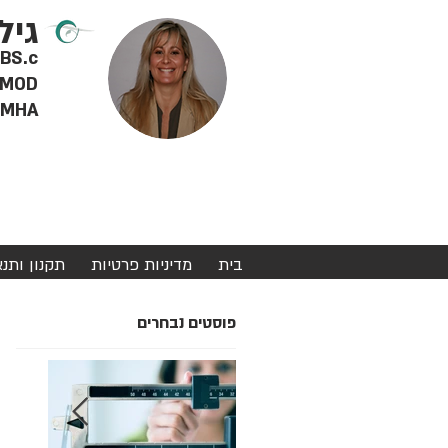
גיל
RD BS.c - דיאטנית 
MOD - מטפלת מוסמכת ברפואה סינית, צמחי מרפא ודיקור סינ
MHA - מינהל מערכות בריאות
בית
מדיניות פרטיות
תקנון ותנ
פוסטים נבחרים