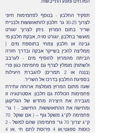
המלחים ומונע התייבשות.
תפקיד החלבון - בנוסף לפחמימות חיוני 
לצרוך 30-25 גר חלבון להתאוששות ולבניית 
שריר בתום המרוץ .ניתן לצרוך יוגורט 
מועשר בחלבון ,יוגורט סויה, אבקת חלבון מי 
גבינה או חלבון צמחי בתוספת מים. ( 
ממליצה להכין בשייקר אבקה ובדרך חזרה 
הביתה מהמרוץ להוסיף מים - לערבב 
ולשתות) מומלץ לצרף גם פחמימה כגון פרי 
(בננה או 2 תמרים) להגברת היעילות 
בספיגת החלבון בדרכו אל השריר.
שעה מתום המרוץ מומלצת ארוחה עתירת 
פחמימות הכוללת גם חלבון. אסטרטגיה זו 
מגבירה את היצירה מחדש של הגליקוגן 
ומחישה את ההתאוששות. החישוב - 1 גר' 
פחמימה לק"ג משקל גוף – ( אם שוקל  70 
ק"ג יצרוך 70 גר' פחמימה) שהם למשל - 2 
כוסות ספגטי,או 4 פרוסת לחם חי ,או 4 