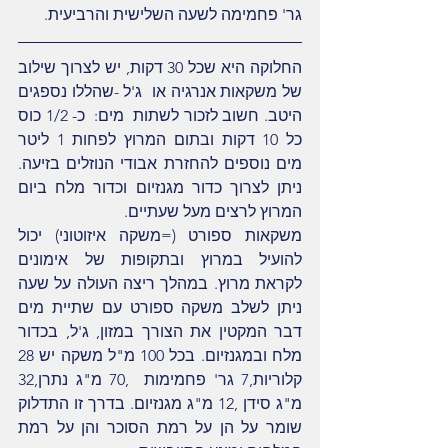
גר' פחמימה לשעה השלישית והרביעית.
החלוקה היא שכל 30 דקות, יש לצרוך שילוב 
של משקאות אנרגיה או  ג'ל -שהללו נספגים 
היטב. חשוב לזכור לשתות  מים:  כ- 1/2 כוס 
כל 10 דקות ובתום המרוץ לפחות 1 ליטר 
מים נוספים להחזרת אבודי הנוזלים בזיעה. 
ניתן לצרוך כדור מגנזיום וכדור מלח ביום 
המרוץ לרצים מעל שעתיים.
משקאות ספורט (=משקה איזוטוני) יכול 
להועיל במרוץ ובתקופות של אימונים 
לקראת מרוץ. במהלך ריצה העולה על שעה 
ניתן לשלב משקה ספורט עם שתיית מים 
דבר המקטין את הצורך במזון, ג'ל, בכדור 
מלח ובמגנזיום. בכל 100 מ"ל משקה יש 28 
קלוריות,7 גר' פחמימות  ,70 מ"ג נתרן,32 
מ"ג סידן ,12 מ"ג מגנזיום. בדרך זו התדלוק 
שומר על הן על רמת הסוכר והן על רמת 