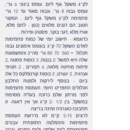
לק"ג משקל גוף ליום ,עומס בינוני 6 גר', 
עומס גבוה 8 גר', וגבוה מאוד עד 12 גר' 
פחמימה לק"ג משקל גוף ליום . המקור 
הטוב הם דגנים מלאים (כגון - לחם מלא, 
אורז מלא ,דגני בוקר, פסטה) ופירות .
כדוגמא - חישוב יומי של כמות פחמימות 
לאדם השוקל 70 ק"ג בעומס אימונים גבוה 
תכלול: = 8X 70  560 גר' סה"כ והמשמעות 
שלה היא למשל :2 בננות, 3 כוסות פסטה ,2 
פיתות מחיטה מלאה, 6 תמרים , 2 חטיפי 
אנרגיה, 2 יוגורט, 2 כוסות קורנפלקס כל אלו 
ביום - בנוסף לירקות ולמנות החלבון 
הכלולים התפריט היומי. העמסת פחמימות 
לפני מרתון שלם כרוכה בעליה מסוימת 
במשקל, בין 1/2 -2 ק"ג אך אין דאגה- זו 
תתבזבז כאנרגיה זמינה בריצה.
לרצים 5-15 ק"מ לא נדרשת העמסת 
פחמימות וההמלצה התזונתית עבורם 
מצטמצמת ליום שלפני וליום המרוץ. עבור 