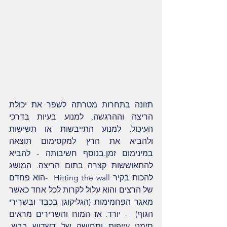
תזונה בתחרות מטרתה לשפר את יכולת 
הריצה וההרגשה, למנוע בעיות בדרכי 
העיכול, למנוע התייבשות או תשישות 
ולהביא את הרץ למקסימום תוצאה 
במינימום זמן.בנוסף חשיבותה - להביא 
להתאוששות קצרה בתום הריצה. המושג 
להכות בקיר Hitting the wall  -הוא פחדם 
של הרצים והוא עלול לקרות לכל אחד כאשר 
מאגר הפחמימות (הגליקוגן בכבד ובשרירי 
הגוף)  - יורד. אז המוח והשרירים מראים 
סימני עייפות ותחושה של דשדוש בבוץ. 