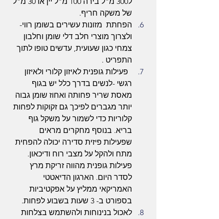
ל300 מ"ל בירה 100 מ"ל יין או 30 מ"ל 
של משקה חריף.
הפחתת  מזונות עשירים בשומן רווי- 
ולצרוך מוצרי חלב דלי שומן וחלבון 
צמחי כגון שעועית, עדשים טופו לתוך 
התפריט .
  פעילות גופנית לאיזון קלורי ולאיזון 
רגשי -לנשים בדרך כלל יש בגוף 
מאסת שריר פחותה ואחוז שומן גבוה 
יותר מגברים לפיכך גם זקוקות לפחות 
קלוריות כדי לשמור על משקל גוף 
בריא. בנוסף מחקרים מראים 
שפעילות פיזית סדירה יכולה להפחית 
מתח ולהקל על מצבי רוח ודיכאון. 
פעילות גופנית מהווה זריקת מרץ 
לסדר היום. הארגון הדיאטטי 
האמריקאי ממליץ על אפקטיביות 
בספורט ב- 3 שעות בשבוע לפחות.
לאכול בנינוחות ולהשתמש בצלחות 