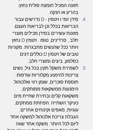
תזונה המכיל חומצה פולית נחוץ- 
בהריון או הנקה.
סידן יומי ו ויטמין - D נדרשים עבור 
הבריאות בכלל וכן לבריאות העצם. 
מזונות עשירים בסידן מכילים מוצרי 
חלב , סרדינים, טופו . ויטמין D נחוץ 
ויותר ככל שהנשים מתבגרות. מקורות 
טובים של ויטמין D כוללים דגים 
כסלמון, ביצים ומוצרי חלב.
לשמירת משקל תקין בכל גיל, נשים 
צריכות להימנע מקלוריות עודפות- 
תוספת סוכרים, שומן רווי ואלכוהול. 
הימנעות ממשקאות ממותקים,  
משקאות קלים ובחירת שתיית מים 
כעיקר השתייה .הפחתת ממתקים, 
עוגיות, מאפים וקינוחים אחרים. 
הגבלת צריכת אלכוהול למשקה אחד 
ליום לכל היותר. משקה אחד שווה 