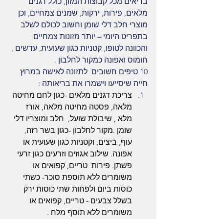
בריאים מכל קבוצות המזון, כולל דגנים 
מלאים, פירות, ירקות, שמנים צמחיים, וכן 
מוצרי חלב דלי שומן וחשוב לכולם לשלב 
בתפריט היומי – יותר מזונות צמחיים 
והכוונה לטופו, קטניות כגון שעועית, עדשים , 
חומוס ואפונה כמקור לחלבון .
10 טיפים חשובים  לתזונה לאישה במרוץ 
חייה שיסייעו וישמרו את בריאותה : 
צריכת דגנים מלאים -כגון לחם מחיטה 
מלאה, פסטה מחיטה מלאה, אורז 
מלא , שיבולת שועל,  חלב ומוצריו דלי 
שומן .מקור לחלבון -כגון בשר רזה, 
עוף, ביצים, וקטניות כגון שעועית או 
אפונה. שילוב אגוזים וזרעים כגון זרעי 
פשתן. פירות  טריים, קפואים או 
משומרים ללא תוספת סוכר- כשתי 
כוסות ביום ולפחות שתי כוסות ירק 
בשלל צבעים - טריים, קפואים או 
משומרים ללא תוסף מלח .