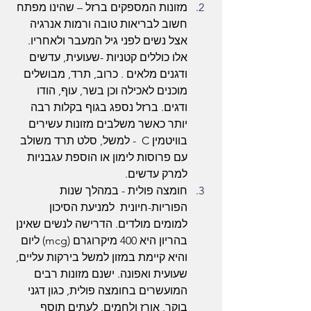
מזונות המספקים ברזל – שהינו מפתח 
חשוב לבריאות טובה ורמות אנרגיה 
אצל נשים לפני גיל המעבר ולאחריו. 
אלו כוללים קטניות -שעועית, עדשים 
ודגנים מלאים . כרוב, תרד, מבושלים 
מוכנים לאכילה וכן בשר, עוף, הודו 
ודגים. ברזל נספג בגוף בקלות רבה 
יותר כאשר משלבים מזונות עשירים 
בוויטמין C  - למשל, סלט תרד משולב 
עם פרוסות לימון או הוספת עגבניות 
למרק עדשים.
חומצה פולית - במהלך שנות 
הפוריות-חיונית  למניעת הסיכון 
למומים מולדים. הדרישה לנשים שאינן 
בהריון היא 400 מיקרוגרם (mcg) ליום 
והיא קיימת במזון למשל בירקות עליים, 
שעועית ואפונה. ישנם מזונות רבים 
המועשרים בחומצה פולית, כגון דגני 
בוקר, אורז ולחמים. לעתים תוסף 