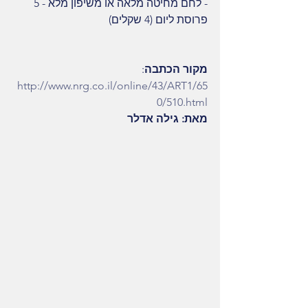
- לחם מחיטה מלאה או משיפון מלא - 5 
פרוסת ליום (4 שקלים)
מקור הכתבה
: 
http://www.nrg.co.il/online/43/ART1/65
0/510.html
מאת: גילה אדלר